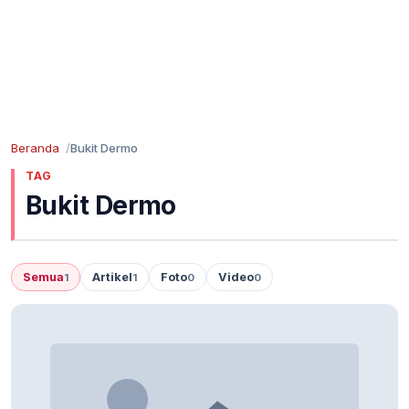
Beranda
Bukit Dermo
TAG
Bukit Dermo
Semua
Artikel
Foto
Video
1
1
0
0